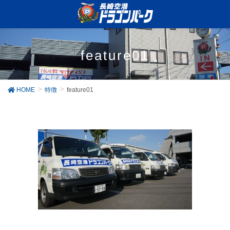
feature01
HOME
特徴
feature01